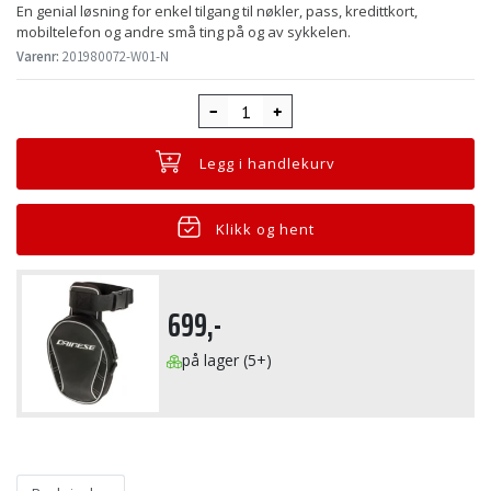
En genial løsning for enkel tilgang til nøkler, pass, kredittkort,
mobiltelefon og andre små ting på og av sykkelen.
Varenr:
201980072-W01-N
Legg i handlekurv
Klikk og hent
699,-
på lager (5+)