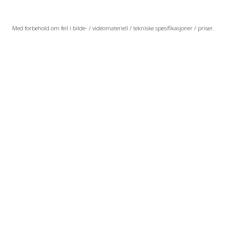
Med forbehold om feil i bilde- / videomateriell / tekniske spesifikasjoner / priser.