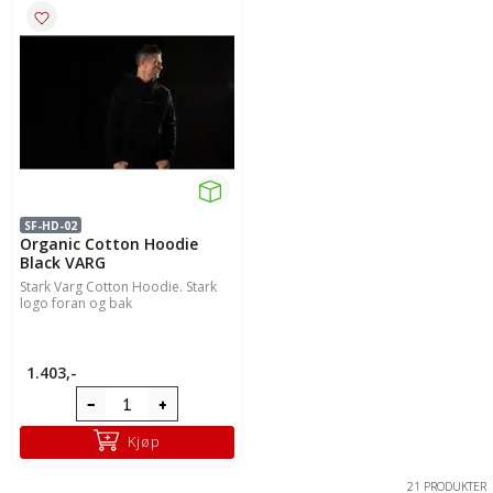
SF-HD-02
Organic Cotton Hoodie
Black VARG
Stark Varg Cotton Hoodie. Stark
logo foran og bak
1.403,-
Kjøp
21 PRODUKTER