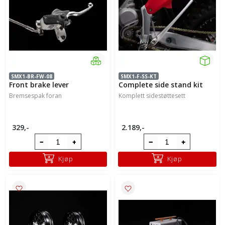
SMX1-BR-FW-08
SMX1-F-SS-KT
Front brake lever
Complete side stand kit
Bremsespak foran
Komplett sidestøttesett
329,-
2.189,-
Kjøp
Kjøp