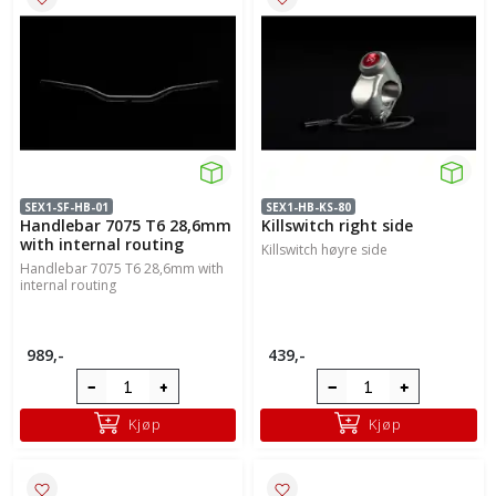
SEX1-SF-HB-01
SEX1-HB-KS-80
Handlebar 7075 T6 28,6mm
Killswitch right side
with internal routing
Killswitch høyre side
Handlebar 7075 T6 28,6mm with
internal routing
989,-
439,-
Kjøp
Kjøp