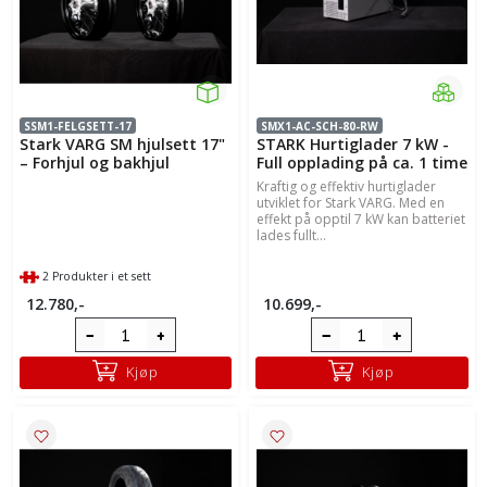
SSM1-FELGSETT-17
SMX1-AC-SCH-80-RW
Stark VARG SM hjulsett 17"
STARK Hurtiglader 7 kW -
– Forhjul og bakhjul
Full opplading på ca. 1 time
Kraftig og effektiv hurtiglader
utviklet for Stark VARG. Med en
effekt på opptil 7 kW kan batteriet
lades fullt...
2 Produkter i et sett
12.780,-
10.699,-
Kjøp
Kjøp