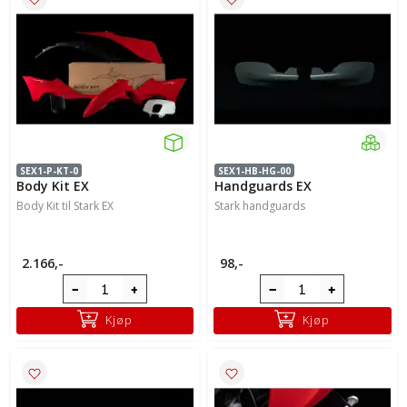
SEX1-P-KT-0
SEX1-HB-HG-00
Body Kit EX
Handguards EX
Body Kit til Stark EX
Stark handguards
2.166,-
98,-
Kjøp
Kjøp