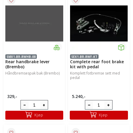
SMX1-BR-RWHB-08
SEX1-BR-RWF-KT
Rear handbrake lever
Complete rear foot brake
(Brembo)
kit with pedal
Håndbremsespak bak (Brembo)
Komplett fotbremse sett med
pedal
329,-
5.240,-
Kjøp
Kjøp