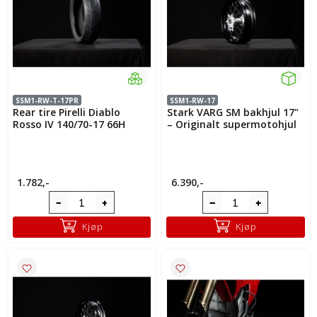
SSM1-RW-T-17PR
SSM1-RW-17
Rear tire Pirelli Diablo
Stark VARG SM bakhjul 17"
Rosso IV 140/70-17 66H
– Originalt supermotohjul
1.782,-
6.390,-
Kjøp
Kjøp