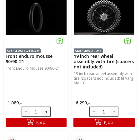
SEX1-FW-IT-21M-AM
SMX1-RW-19-MX
Front enduro mousse
19 inch rear wheel
90/90-21
assembly with tire (spacers
not included)
Front Enduro Mousse 90/90-21
19 inch rear wheel assembly with
tire (spacers not included) til Varg
MX 1.0
1.089,-
6.290,-
Kjøp
Kjøp