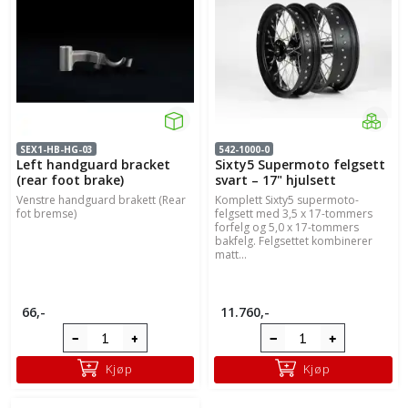
SEX1-HB-HG-03
542-1000-0
Left handguard bracket
Sixty5 Supermoto felgsett
(rear foot brake)
svart – 17" hjulsett
Venstre handguard brakett (Rear
Komplett Sixty5 supermoto-
fot bremse)
felgsett med 3,5 x 17-tommers
forfelg og 5,0 x 17-tommers
bakfelg. Felgsettet kombinerer
matt...
66,-
11.760,-
Kjøp
Kjøp