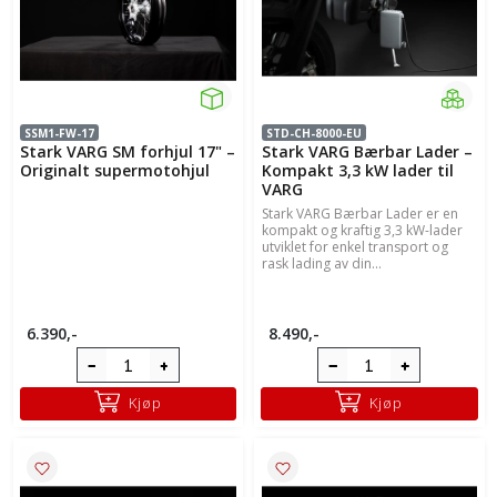
SSM1-FW-17
STD-CH-8000-EU
Stark VARG SM forhjul 17" –
Stark VARG Bærbar Lader –
Originalt supermotohjul
Kompakt 3,3 kW lader til
VARG
Stark VARG Bærbar Lader er en
kompakt og kraftig 3,3 kW-lader
utviklet for enkel transport og
rask lading av din...
6.390,-
8.490,-
Kjøp
Kjøp