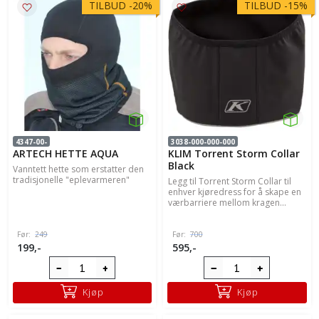
TILBUD
-
20%
TILBUD
-
15%
4347-00-
3038-000-000-000
ARTECH HETTE AQUA
KLIM Torrent Storm Collar
Black
Vanntett hette som erstatter den
tradisjonelle "eplevarmeren"
Legg til Torrent Storm Collar til
enhver kjøredress for å skape en
værbarriere mellom kragen...
Før:
249
Før:
700
199,-
595,-
Kjøp
Kjøp