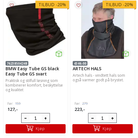
TILBUD
-
20%
TILBUD
-
20%
76238504248
4346-00
BMW Easy Tube GS black
ARTECH HALS
Easy Tube GS svart
Artech hals - vindtett hals som
også varmer godt på brystet.
Praktisk og stilfull løsning som
kombinerer komfort, beskyttelse
og kvalitet
Før:
159
Før:
279
127,-
223,-
Kjøp
Kjøp