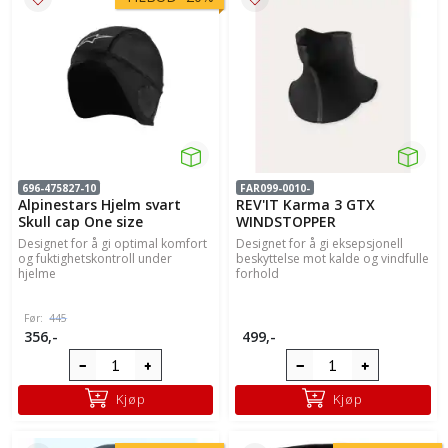
696-475827-10
FAR099-0010-
Alpinestars Hjelm svart
REV'IT Karma 3 GTX
Skull cap One size
WINDSTOPPER
Designet for å gi optimal komfort
Designet for å gi eksepsjonell
og fuktighetskontroll under
beskyttelse mot kalde og vindfulle
hjelme
forhold
Før:
445
356,-
499,-
Kjøp
Kjøp