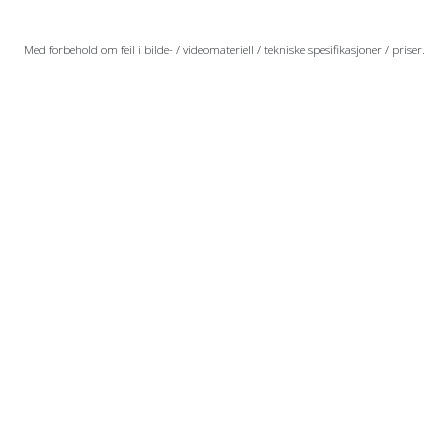
Med forbehold om feil i bilde- / videomateriell / tekniske spesifikasjoner / priser.