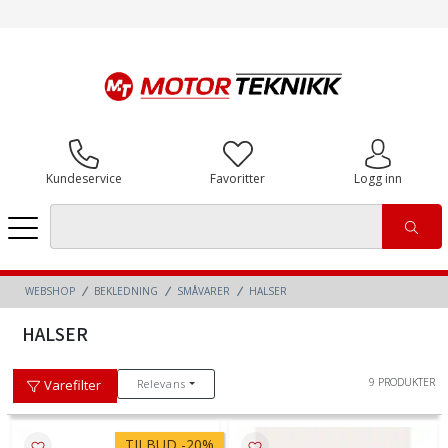
Kundeservice
Favoritter
Logg inn
WEBSHOP
BEKLEDNING
SMÅVARER
HALSER
HALSER
9 PRODUKTER
Relevans
Varefilter
TILBUD
-
20%