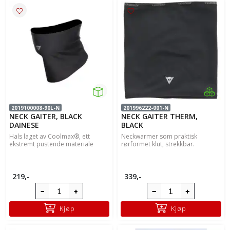
2019100008-90L-N
201996222-001-N
NECK GAITER, BLACK
NECK GAITER THERM,
DAINESE
BLACK
Hals laget av Coolmax®, ett
Neckwarmer som praktisk
ekstremt pustende materiale
rørformet klut, strekkbar.
219,-
339,-
Kjøp
Kjøp