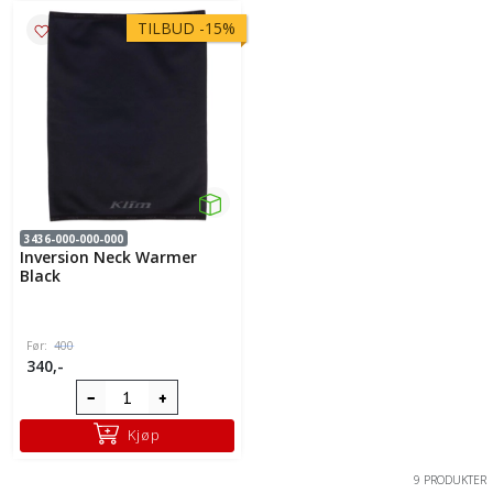
TILBUD
-
15%
3436-000-000-000
Inversion Neck Warmer
Black
Før:
400
340,-
Kjøp
9 PRODUKTER