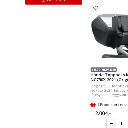
08L70-MKW-D00
Honda Toppboks Ki
NC750X 2021 (Origi
Originalt 50L toppboks-
NC750X 2021. Inkluder
låsesylinder, ryggstøtte
4 Produkter i et se
12.004,-