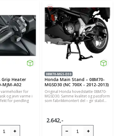
08M70-MGS-D30
 Grip Heater
Honda Main Stand – 08M70-
0-MJM-A02
MGSD30 (NC 700X - 2012-2013)
 varmeholker for
Original Honda hovedstøtte 08M70-
rask og jevn varme i
MGSD30. Samme kvalitet og passform
rfekt for pendling
som fabrikkmontert del – gir stabil...
2.642,-