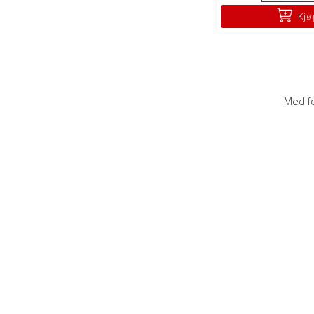
Kjø
Med fo