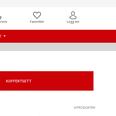
rvice
Favoritter
Logg inn
ET
KOFFERTSETT
4 PRODUKTER