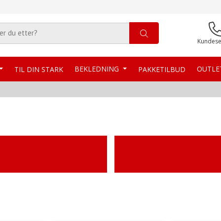
Kundese
BEKLEDNING
OUTL
TIL DIN STARK
PAKKETILBUD