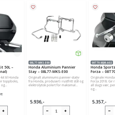
08L77-MKS-E00
08T70-MJM-A02
t 50L –
Honda Aluminium Pannier
Honda Sports
nal)
Stay – 08L77-MKS-E00
Forza – 08T7
kit til Honda
Originalt aluminiums pannier-stativ
Originale Honda
er toppboks,
fra Honda, produsert i rustfritt stål og
Forza 2018. Gir 
 og...
elektrolytisk polert for maksimal...
all slags vær, pe
og...
tt
5.936,-
5.357,-