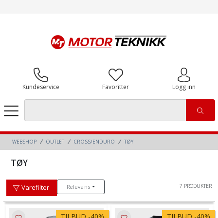
Kundeservice
Favoritter
Logg inn
WEBSHOP
OUTLET
CROSS/ENDURO
TØY
TØY
7 PRODUKTER
Relevans
Varefilter
TILBUD
-
40%
TILBUD
-
40%