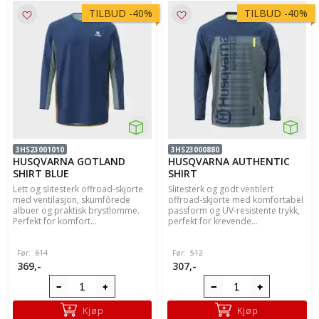
TILBUD
-
40%
TILBUD
-
40%
3HS23001010
3HS23000880
HUSQVARNA GOTLAND
HUSQVARNA AUTHENTIC
SHIRT BLUE
SHIRT
Lett og slitesterk offroad-skjorte
Slitesterk og godt ventilert
med ventilasjon, skumfôrede
offroad-skjorte med komfortabel
albuer og praktisk brystlomme.
passform og UV-resistente trykk,
Perfekt for komfort...
perfekt for krevende...
Før:
614
Før:
512
369,-
307,-
Kjøp
Kjøp