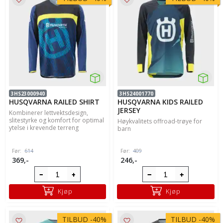
3HS23000940
3HS24001770
HUSQVARNA RAILED SHIRT
HUSQVARNA KIDS RAILED
JERSEY
Kombinerer lettvektsdesign,
slitestyrke og komfort for optimal
Høykvalitets offroad-trøye for
ytelse i krevende terreng
barn
Før:
614
Før:
409
369,-
246,-
Kjøp
Kjøp
TILBUD
-
40%
TILBUD
-
40%