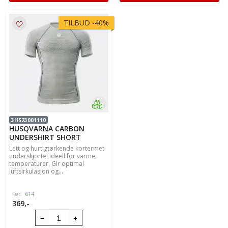
TILBUD
-
40%
3HS23001110
HUSQVARNA CARBON
UNDERSHIRT SHORT
Lett og hurtigtørkende kortermet
underskjorte, ideell for varme
temperaturer. Gir optimal
luftsirkulasjon og...
Før:
614
369,-