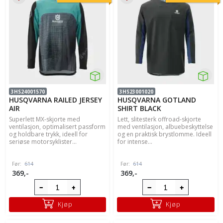
3HS24001570
3HS23001020
HUSQVARNA RAILED JERSEY
HUSQVARNA GOTLAND
AIR
SHIRT BLACK
Superlett MX-skjorte med
Lett, slitesterk offroad-skjorte
ventilasjon, optimalisert passform
med ventilasjon, albuebeskyttelse
og holdbare trykk, ideell for
og en praktisk brystlomme. Ideell
seriøse motorsyklister...
for intense...
Før:
614
Før:
614
369,-
369,-
Kjøp
Kjøp