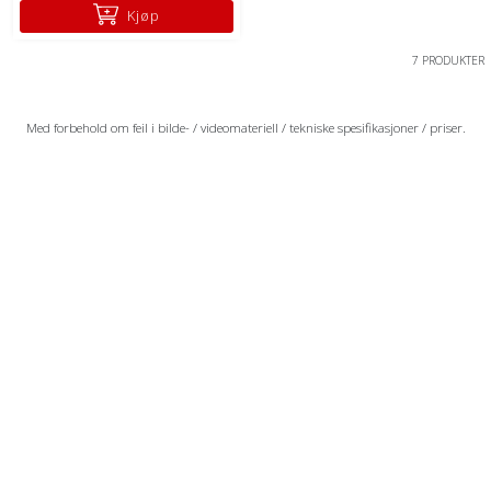
Kjøp
7 PRODUKTER
Med forbehold om feil i bilde- / videomateriell / tekniske spesifikasjoner / priser.