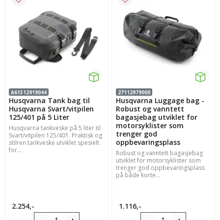
A61312919044
27112979000
Husqvarna Tank bag til
Husqvarna Luggage bag -
Husqvarna Svart/vitpilen
Robust og vanntett
125/401 på 5 Liter
bagasjebag utviklet for
motorsyklister som
Husqvarna tankveske på 5 liter til
trenger god
Svart/vitpilen 125/401. Praktisk og
oppbevaringsplass
stilren tankveske utviklet spesielt
for...
Robust og vanntett bagasjebag
utviklet for motorsyklister som
trenger god oppbevaringsplass
på både korte...
2.254,-
1.116,-