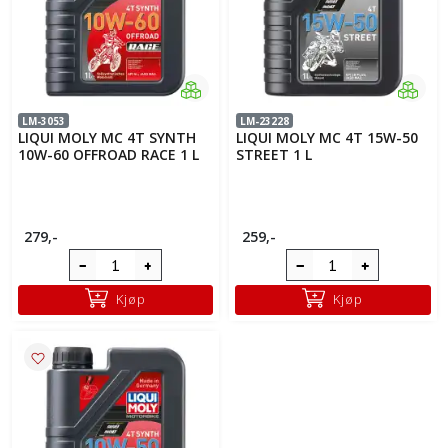
LM-3053
LM-23228
LIQUI MOLY MC 4T SYNTH
LIQUI MOLY MC 4T 15W-50
10W-60 OFFROAD RACE 1 L
STREET 1 L
279,-
259,-
Kjøp
Kjøp