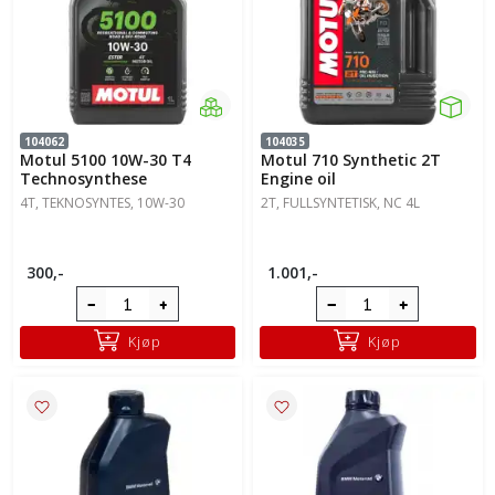
104062
104035
Motul 5100 10W-30 T4
Motul 710 Synthetic 2T
Technosynthese
Engine oil
4T, TEKNOSYNTES, 10W-30
2T, FULLSYNTETISK, NC 4L
300,-
1.001,-
Kjøp
Kjøp