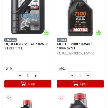
LM-2526
7100-1
LIQUI MOLY MC 4T 10W-30
MOTUL 7100 10W40 1L
STREET 1 L
100% SYNT
4T, FULLSYNTETISK, 10W-40
219,-
469,-
Kjøp
Kjøp