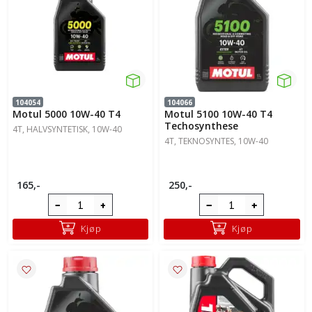
104054
104066
Motul 5000 10W-40 T4
Motul 5100 10W-40 T4
Techosynthese
4T, HALVSYNTETISK, 10W-40
4T, TEKNOSYNTES, 10W-40
165,-
250,-
Kjøp
Kjøp